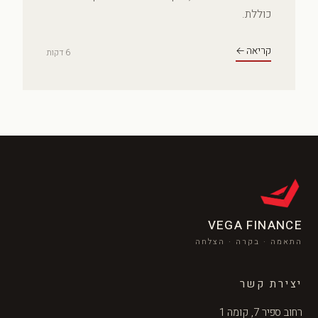
כוללת.
קריאה ←
6 דקות
VEGA FINANCE
התאמה · בקרה · הצלחה
יצירת קשר
רחוב ספיר 7, קומה 1